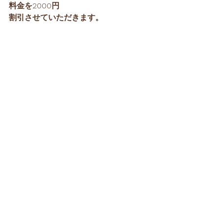
料金を2000円
割引させていただきます。
レッスンの詳細・規約等は、ホームペ
ージの「単発レッスン」からご覧いた
だけます。
皆さまとご一緒できることを楽しみに
しております🌾
レッスン募集
すべて表示
最新記事