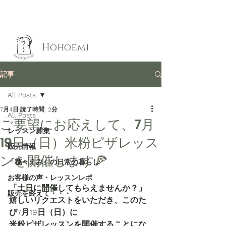
​Hohoemi
記事
All Posts
7月4日
読了時間: 2分
All Posts
ご要望にお応えして、7月
レッスン募集
19日（日）米粉ピザレッス
販売情報
ンを開催します🍕
「穂々えみ」の日常の暮らし
お客様の声・レッスンレポ
「土日に開催してもらえませんか？」
販売を終えて・・・
嬉しいリクエストをいただき、このた
び7月19日（日）に
米粉ピザレッスンを開催することにな