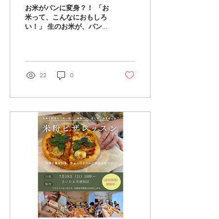
WS開催します！
お米がパンに変身？！ 「お
米って、こんなにおもしろ
い！」 生のお米が、パン生
地に変わる様子を見なが
ら、 触れて、味わう、夏休
みの体験ワークショップで
す。 「お米でパンができる
の？」 そんな驚きと発見を
22
0
通して、 日本のお米の新し
い魅力や可能性に触れてみ
ませんか？ 小麦・卵・乳製
品を使わない、お米のパン
づくり。 大人も子どもも一
緒に楽しめる内容です。 夏
休みの思い出や自由研究に
もおすすめです。 【内容】
○生のお米からパン生地を
作る デモンストレーショ
ン ○ プレーン・にんじん、
2種類のパンを成形体験 ○
ご質問タイム ○ 焼きたてパ
ンの試食（またはお持ち帰
り） ○ 生米マフィン1個の