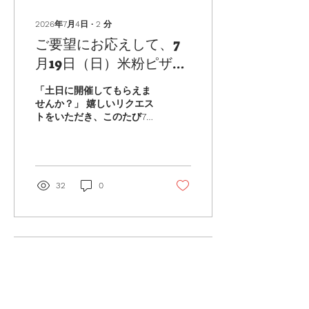
お土産付き 日時：８月８日
（土） ９:３０～１
2026年7月4日
∙
2
分
０：４５（75分） 場所：
ご要望にお応えして、7
北浦和イッカイ 対象：お子
様～大人 （未就学児は保護
月19日（日）米粉ピザレ
者同伴） 定員：４名 参加
ッスンを開催します🍕
費：3,000円（税込）事前
「土日に開催してもらえま
振込 （追加でご参加
せんか？」 嬉しいリクエス
のご家族：お一人1,500
トをいただき、このたび7
円） ※付き添いの保護者の
月19日（日）に 米粉ピザレ
方（1名）は無料でご参加
ッスンを開催することにな
いただけます。 お子さま
りました。 普段は平日のレ
のサポートをしながら一緒
ッスンが中心ですが、 お仕
にお楽しみください。...
事などでなかなかご参加い
32
0
ただけない方にもお越しい
ただけたら嬉しいです。 ま
た今回は、ご参加予定の方
のご希望に合わせて、 乳製
品不使用でもお作りいただ
けるようご用意いたしま
す。 乳製品が体に合わない
方や、アレルギーがあって
普段ピザを楽しむ機会が少