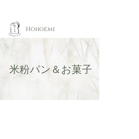
​Hohoemi
​米粉パン＆お菓子